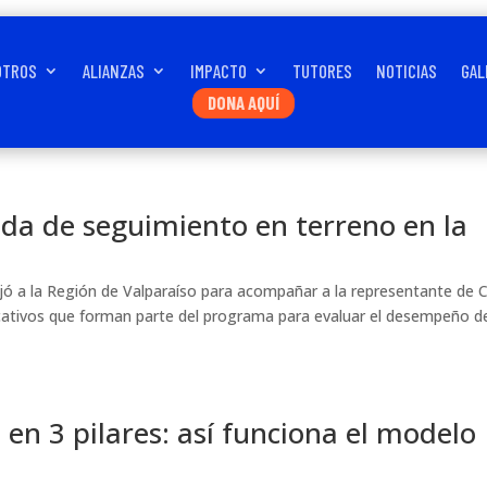
OTROS
ALIANZAS
IMPACTO
TUTORES
NOTICIAS
GAL
DONA AQUÍ
ada de seguimiento en terreno en la
iajó a la Región de Valparaíso para acompañar a la representante de
ucativos que forman parte del programa para evaluar el desempeño d
 3 pilares: así funciona el modelo